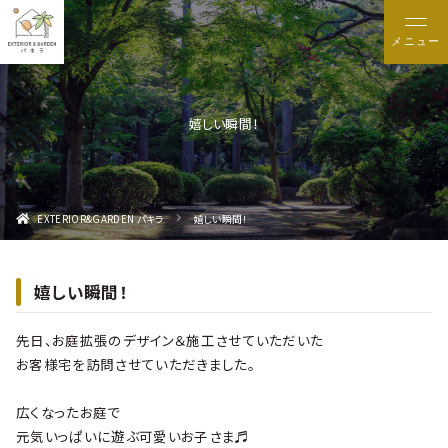
メニュー
嬉しい瞬間！
EXTERIOR&GARDEN パキラ
嬉しい瞬間！
嬉しい瞬間！
先日、お庭拡張のデザイン＆施工させていただいた
お客様宅を訪問させていただきました。
広くなったお庭で
元気いっぱいに遊ぶ可愛いお子さま♬