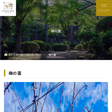
メニュー
梅の蕾
EXTERIOR&GARDEN パキラ
梅の蕾
梅の蕾