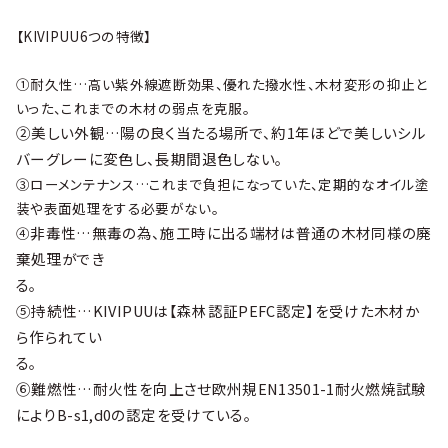
【KIVIPUU6つの特徴】
①耐久性…高い紫外線遮断効果、優れた撥水性、木材変形の抑止と
いった、これまでの木材の弱点を克服。
②
美しい外観…
陽の良く当たる場所で、約1年ほどで美しいシル
バーグレーに変色し、長期間退色しない。
③
ローメンテナンス…
これまで負担になっていた、定期的なオイル塗
装や表面処理をする必要がない。
非毒性…
無毒の為、施工時に出る端材は普通の木材同様の廃
④
棄処理ができ
⑤
持続性…
KIVIPUUは【森林認証PEFC認定】を受けた木材か
ら作られてい
⑥
難燃性…
耐火性を向上させ欧州規EN13501-1耐火燃焼試験
によりB-s1,d0の認定を受けている。