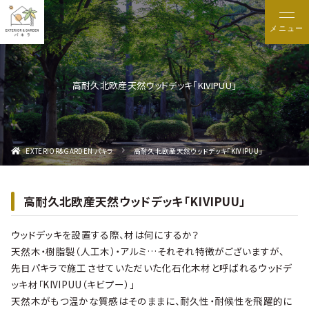
メニュー
高耐久北欧産天然ウッドデッキ「KIVIPUU」
EXTERIOR&GARDEN パキラ
高耐久北欧産天然ウッドデッキ「KIVIPUU」
高耐久北欧産天然ウッドデッキ「KIVIPUU」
ウッドデッキを設置する際、材は何にするか？
天然木・樹脂製（人工木）・アルミ…それぞれ特徴がございますが、
先日パキラで施工させていただいた化石化木材と呼ばれるウッドデ
ッキ材「KIVIPUU（キビプー）」
天然木がもつ温かな質感はそのままに、耐久性・耐候性を飛躍的に