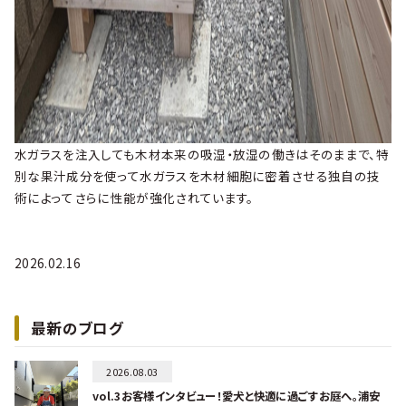
水ガラスを注入しても木材本来の吸湿・放湿の働きはそのままで、特
別な果汁成分を使って水ガラスを木材細胞に密着させる独自の技
術によってさらに性能が強化されています。
2026.02.16
最新のブログ
2026.08.03
vol.3お客様インタビュー！愛犬と快適に過ごすお庭へ。浦安