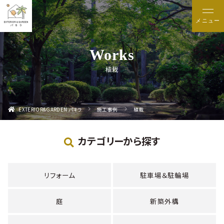
メニュー
植栽
EXTERIOR&GARDEN パキラ
施工事例
植栽
カテゴリーから探す
リフォーム
駐車場＆駐輪場
庭
新築外構